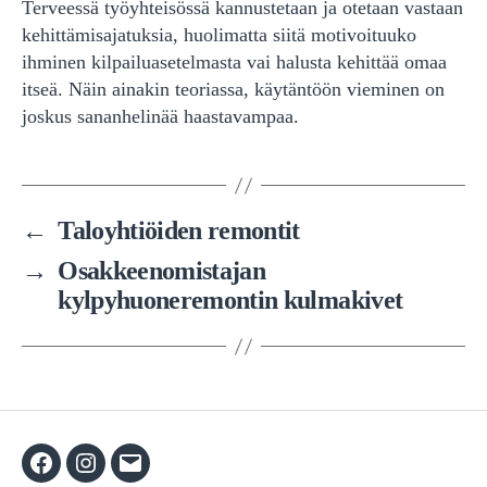
Terveessä työyhteisössä kannustetaan ja otetaan vastaan
kehittämisajatuksia, huolimatta siitä motivoituuko
ihminen kilpailuasetelmasta vai halusta kehittää omaa
itseä. Näin ainakin teoriassa, käytäntöön vieminen on
joskus sananhelinää haastavampaa.
←
Taloyhtiöiden remontit
→
Osakkeenomistajan
kylpyhuoneremontin kulmakivet
Facebook
Instagram
Sähköposti