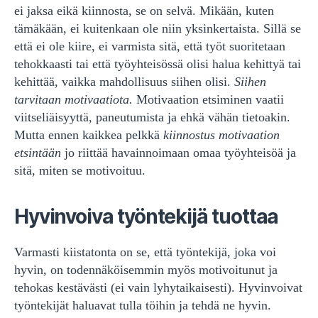
ei jaksa eikä kiinnosta, se on selvä. Mikään, kuten
tämäkään, ei kuitenkaan ole niin yksinkertaista. Sillä se
että ei ole kiire, ei varmista sitä, että työt suoritetaan
tehokkaasti tai että työyhteisössä olisi halua kehittyä tai
kehittää, vaikka mahdollisuus siihen olisi.
Siihen
tarvitaan motivaatiota.
Motivaation etsiminen vaatii
viitseliäisyyttä, paneutumista ja ehkä vähän tietoakin.
Mutta ennen kaikkea pelkkä
kiinnostus motivaation
etsintään
jo riittää havainnoimaan omaa työyhteisöä ja
sitä, miten se motivoituu.
Hyvinvoiva työntekijä tuottaa
Varmasti kiistatonta on se, että työntekijä, joka voi
hyvin, on todennäköisemmin myös motivoitunut ja
tehokas kestävästi (ei vain lyhytaikaisesti). Hyvinvoivat
työntekijät haluavat tulla töihin ja tehdä ne hyvin.