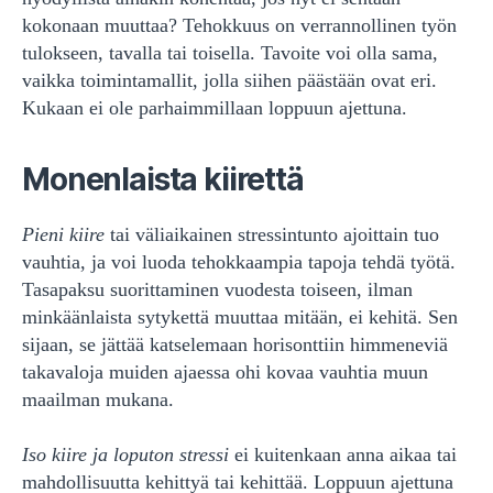
kokonaan muuttaa? Tehokkuus on verrannollinen työn
tulokseen, tavalla tai toisella. Tavoite voi olla sama,
vaikka toimintamallit, jolla siihen päästään ovat eri.
Kukaan ei ole parhaimmillaan loppuun ajettuna.
Monenlaista kiirettä
Pieni kiire
tai väliaikainen stressintunto ajoittain tuo
vauhtia, ja voi luoda tehokkaampia tapoja tehdä työtä.
Tasapaksu suorittaminen vuodesta toiseen, ilman
minkäänlaista sytykettä muuttaa mitään, ei kehitä. Sen
sijaan, se jättää katselemaan horisonttiin himmeneviä
takavaloja muiden ajaessa ohi kovaa vauhtia muun
maailman mukana.
Iso kiire ja loputon stressi
ei kuitenkaan anna aikaa tai
mahdollisuutta kehittyä tai kehittää. Loppuun ajettuna