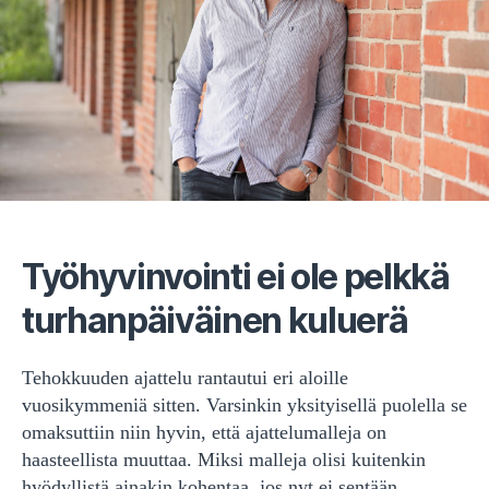
Työhyvinvointi ei ole pelkkä
turhanpäiväinen kuluerä
Tehokkuuden ajattelu rantautui eri aloille
vuosikymmeniä sitten. Varsinkin yksityisellä puolella se
omaksuttiin niin hyvin, että ajattelumalleja on
haasteellista muuttaa. Miksi malleja olisi kuitenkin
hyödyllistä ainakin kohentaa, jos nyt ei sentään