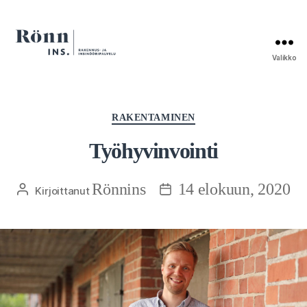
Valikko
Rakennus-
ja
insinööripalvelu
Rönnins
Kategoriat
RAKENTAMINEN
Työhyvinvointi
Rönnins
14 elokuun, 2020
Kirjoittaja
Julkaisupäivämäärä
Kirjoittanut